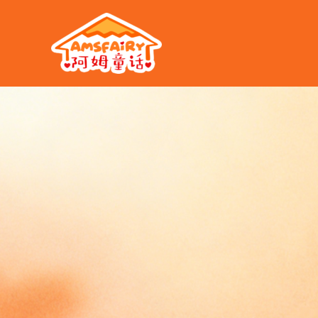
跳
至
内
容