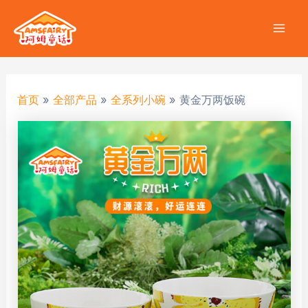
跳
至
Mai
内
容
Men
首页
全部产品
全系列小碗
黄金万两饭碗