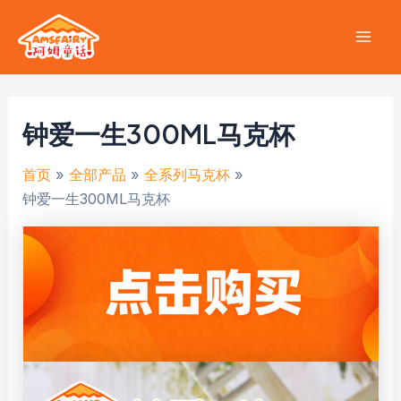
跳
至
Mai
内
容
Men
钟爱一生300ML马克杯
首页
全部产品
全系列马克杯
钟爱一生300ML马克杯