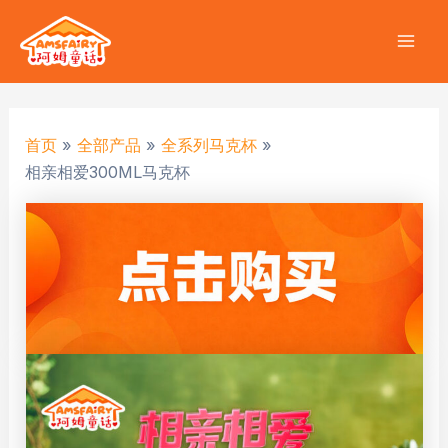
跳
至
Mai
内
容
Men
首页
全部产品
全系列马克杯
相亲相爱300ML马克杯