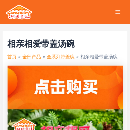
跳
至
Mai
内
容
Men
相亲相爱带盖汤碗
首页
全部产品
全系列带盖碗
相亲相爱带盖汤碗