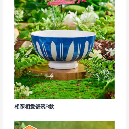
相亲相爱饭碗B款