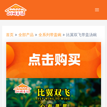
跳
至
Mai
内
容
Men
首页
全部产品
全系列带盖碗
比翼双飞带盖汤碗