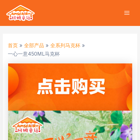
跳
至
Mai
内
容
Men
首页
全部产品
全系列马克杯
一心一意450ML马克杯