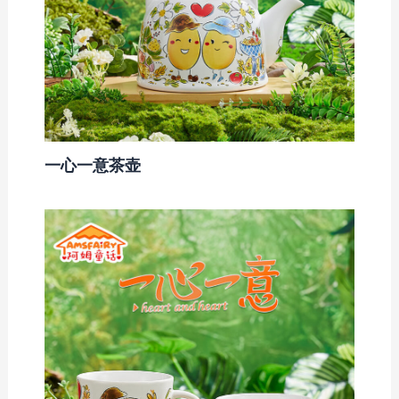
一心一意茶壶